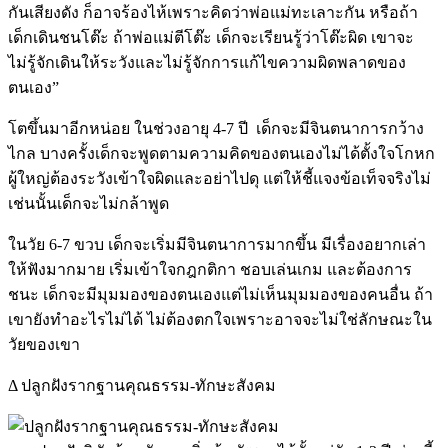
กันเสียงดัง ก็อาจร้องไห้เพราะคิดว่าพ่อแม่ทะเลาะกัน หรือถ้า
เด็กเดินชนโต๊ะ ถ้าพ่อแม่ตีโต๊ะ เด็กจะเรียนรู้ว่าโต๊ะผิด เขาจะ
ไม่รู้จักเดินให้ระวังและไม่รู้จักการแก้ไขความผิดพลาดของ
ตนเอง”
โตขึ้นมาอีกหน่อย ในช่วงอายุ 4-7 ปี เด็กจะมีจินตนาการกว้าง
ไกล บางครั้งเด็กจะพูดตามความคิดของตนเองไม่ได้ตั้งใจโกหก
ผู้ใหญ่ต้องระวังเข้าใจผิดและอย่าไปดุ แต่ให้ชี้แจงข้อเท็จจริงไม่
เช่นนั้นเด็กจะไม่กล้าพูด
ในวัย 6-7 ขวบ เด็กจะเริ่มมีจินตนาการมากขึ้น มีเรื่องอยากเล่า
ให้ฟังมากมาย เริ่มเข้าใจกฎกติกา ชอบเล่นเกม และต้องการ
ชนะ เด็กจะมีมุมมองของตนเองแต่ไม่เห็นมุมมองของคนอื่น ถ้า
เขายังทำอะไรไม่ได้ ไม่ต้องตกใจเพราะอาจจะไม่ใช่ลักษณะใน
วัยของเขา
Δ ปลูกฝังรากฐานคุณธรรม-ทักษะสังคม