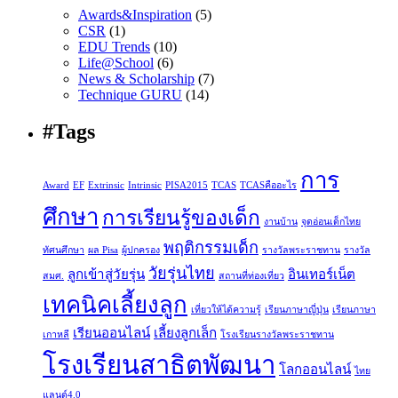
Awards&Inspiration
(5)
CSR
(1)
EDU Trends
(10)
Life@School
(6)
News & Scholarship
(7)
Technique GURU
(14)
#Tags
การ
Award
EF
Extrinsic
Intrinsic
PISA2015
TCAS
TCASคืออะไร
ศึกษา
การเรียนรู้ของเด็ก
งานบ้าน
จุดอ่อนเด็กไทย
พฤติกรรมเด็ก
ทัศนศึกษา
ผล Pisa
ผู้ปกครอง
รางวัลพระราชทาน
รางวัล
วัยรุ่นไทย
ลูกเข้าสู่วัยรุ่น
อินเทอร์เน็ต
สมศ.
สถานที่ท่องเที่ยว
เทคนิคเลี้ยงลูก
เที่ยวให้ได้ความรู้
เรียนภาษาญี่ปุ่น
เรียนภาษา
เรียนออนไลน์
เลี้ยงลูกเล็ก
เกาหลี
โรงเรียนรางวัลพระราชทาน
โรงเรียนสาธิตพัฒนา
โลกออนไลน์
ไทย
แลนด์4.0