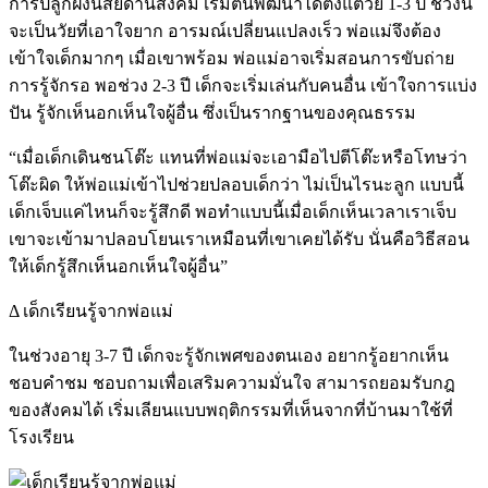
การปลูกฝังนิสัยด้านสังคม เริ่มต้นพัฒนาได้ตั้งแต่วัย 1-3 ปี ช่วงนี้
จะเป็นวัยที่เอาใจยาก อารมณ์เปลี่ยนแปลงเร็ว พ่อแม่จึงต้อง
เข้าใจเด็กมากๆ เมื่อเขาพร้อม พ่อแม่อาจเริ่มสอนการขับถ่าย
การรู้จักรอ พอช่วง 2-3 ปี เด็กจะเริ่มเล่นกับคนอื่น เข้าใจการแบ่ง
ปัน รู้จักเห็นอกเห็นใจผู้อื่น ซึ่งเป็นรากฐานของคุณธรรม
“เมื่อเด็กเดินชนโต๊ะ แทนที่พ่อแม่จะเอามือไปตีโต๊ะหรือโทษว่า
โต๊ะผิด ให้พ่อแม่เข้าไปช่วยปลอบเด็กว่า ไม่เป็นไรนะลูก แบบนี้
เด็กเจ็บแค่ไหนก็จะรู้สึกดี พอทำแบบนี้เมื่อเด็กเห็นเวลาเราเจ็บ
เขาจะเข้ามาปลอบโยนเราเหมือนที่เขาเคยได้รับ นั่นคือวิธีสอน
ให้เด็กรู้สึกเห็นอกเห็นใจผู้อื่น”
Δ เด็กเรียนรู้จากพ่อแม่
ในช่วงอายุ 3-7 ปี เด็กจะรู้จักเพศของตนเอง อยากรู้อยากเห็น
ชอบคำชม ชอบถามเพื่อเสริมความมั่นใจ สามารถยอมรับกฎ
ของสังคมได้ เริ่มเลียนแบบพฤติกรรมที่เห็นจากที่บ้านมาใช้ที่
โรงเรียน