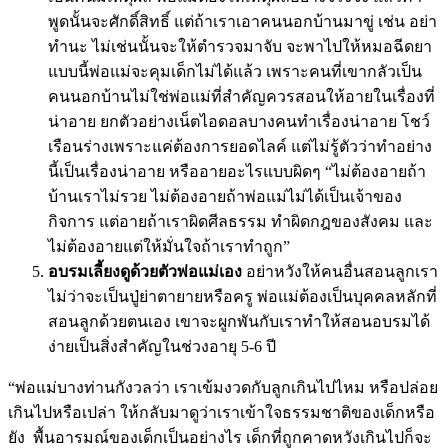
พูดนั้นจะศักดิ์สิทธิ์ แต่ถ้าเราเอาคนนอกบ้านมาขู่ เช่น อย่า
ทำนะ ไม่เช่นนั้นจะให้ตำรวจมาจับ จะพาไปให้หมอฉีดยา
แบบนี้พ่อแม่จะคุมเด็กไม่ได้แล้ว เพราะคนที่เขากลัวเป็น
คนนอกบ้านไม่ใช่พ่อแม่ที่สำคัญควรสอนให้อายในเรื่องที่
น่าอาย ยกตัวอย่างเน็ตไอดอลบางคนทำเรื่องน่าอาย โชว์
เรือนร่างเพราะแค่ต้องการยอดไลค์ แต่ไม่รู้ตัวว่าทำอย่าง
นี้เป็นเรื่องน่าอาย หรืออายอะไรแบบผิดๆ “ไม่ต้องอายถ้า
บ้านเราไม่รวย ไม่ต้องอายถ้าพ่อแม่ไม่ได้เป็นเจ้าของ
กิจการ แต่อายถ้าเราผิดศีลธรรม ทำผิดกฎของสังคม และ
ไม่ต้องอายแต่ให้มั่นใจถ้าเราทำถูก”
อบรมเลี้ยงดูด้วยตัวพ่อแม่เอง
อย่าหวังให้คนอื่นสอนลูกเรา
ไม่ว่าจะเป็นปู่ย่าตายายหรือครู พ่อแม่ต้องเป็นบุคคลหลักที่
สอนลูกด้วยตนเอง เขาจะผูกพันกับเราทำให้สอนอบรมได้
ง่ายเป็นสิ่งสำคัญในช่วงอายุ 5-6 ปี
“พ่อแม่บางท่านกังวลว่า เราเข้มงวดกับลูกเกินไปไหม หรือปล่อย
เกินไปหรือเปล่า ให้กลับมาดูว่าเราเข้าใจธรรมชาติของเด็กหรือ
ยัง พื้นอารมณ์ของเด็กเป็นอย่างไร เด็กที่ถูกคาดหวังเกินไปก็จะ