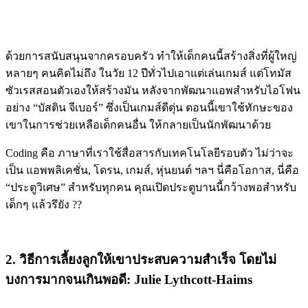
ด้วยการสนับสนุนจากครอบครัว ทำให้เด็กคนนี้สร้างสิ่งที่ผู้ใหญ่
หลายๆ คนคิดไม่ถึง ในวัย 12 ปีทั่วไปเอาแต่เล่นเกมส์ แต่โทมัส
ซัวเรสสอนตัวเองให้สร้างมัน หลังจากพัฒนาแอพสำหรับไอโฟน
อย่าง “บัสติน จีเบอร์” ซึ่งเป็นเกมส์ตีตุ่น ตอนนี้เขาใช้ทักษะของ
เขาในการช่วยเหลือเด็กคนอื่น ให้กลายเป็นนักพัฒนาด้วย
Coding คือ ภาษาที่เราใช้สื่อสารกับเทคโนโลยีรอบตัว ไม่ว่าจะ
เป็น แอพพลิเคชั่น, โดรน, เกมส์, หุ่นยนต์ ฯลฯ นี่คือโอกาส, นี่คือ
“ประตูวิเศษ” สำหรับทุกคน คุณเปิดประตูบานนี้กว้างพอสำหรับ
เด็กๆ แล้วรึยัง ??
2. วิธีการเลี้ยงลูกให้เขาประสบความสำเร็จ โดยไม่
บงการมากจนเกินพอดี: Julie Lythcott-Haims