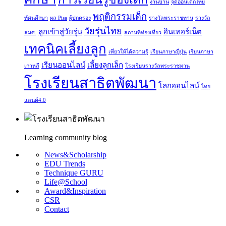
งานบ้าน
จุดอ่อนเด็กไทย
พฤติกรรมเด็ก
ทัศนศึกษา
ผล Pisa
ผู้ปกครอง
รางวัลพระราชทาน
รางวัล
วัยรุ่นไทย
ลูกเข้าสู่วัยรุ่น
อินเทอร์เน็ต
สมศ.
สถานที่ท่องเที่ยว
เทคนิคเลี้ยงลูก
เที่ยวให้ได้ความรู้
เรียนภาษาญี่ปุ่น
เรียนภาษา
เรียนออนไลน์
เลี้ยงลูกเล็ก
เกาหลี
โรงเรียนรางวัลพระราชทาน
โรงเรียนสาธิตพัฒนา
โลกออนไลน์
ไทย
แลนด์4.0
Learning community blog
News&Scholarship
EDU Trends
Technique GURU
Life@School
Award&Inspiration
CSR
Contact