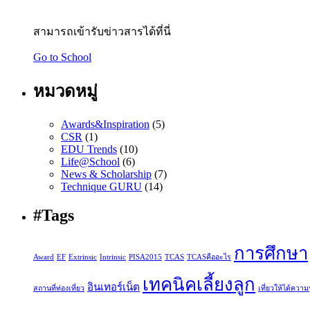
สามารถเข้ารับข่าวสารได้ที่นี่
Go to School
หมวดหมู่
Awards&Inspiration
(5)
CSR
(1)
EDU Trends
(10)
Life@School
(6)
News & Scholarship
(7)
Technique GURU
(14)
#Tags
การศึกษา
Award
EF
Extrinsic
Intrinsic
PISA2015
TCAS
TCASคืออะไร
เทคนิคเลี้ยงลูก
อินเทอร์เน็ต
สถานที่ท่องเที่ยว
เที่ยวให้ได้ความรู