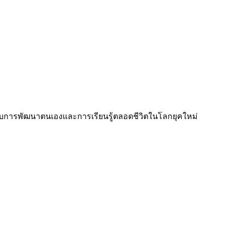
บการพัฒนาตนเองและการเรียนรู้ตลอดชีวิตในโลกยุคใหม่