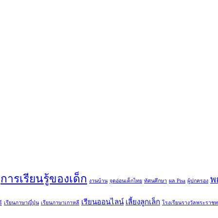
การเรียนรู้ของเด็ก
พ
งานบ้าน
จุดอ่อนเด็กไทย
ทัศนศึกษา
ผล Pisa
ผู้ปกครอง
เรียนออนไลน์
เลี้ยงลูกเล็ก
้
เรียนภาษาญี่ปุ่น
เรียนภาษาเกาหลี
โรงเรียนรางวัลพระราช