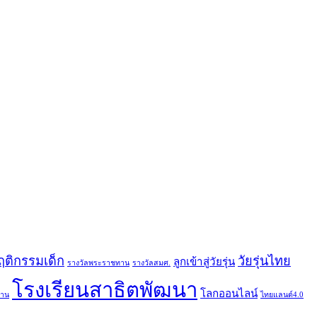
ฤติกรรมเด็ก
วัยรุ่นไทย
ลูกเข้าสู่วัยรุ่น
รางวัลพระราชทาน
รางวัลสมศ.
โรงเรียนสาธิตพัฒนา
โลกออนไลน์
ทาน
ไทยแลนด์4.0