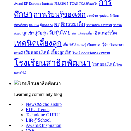
การ
Award
EF
Extrinsic
Intrinsic
PISA2015
TCAS
TCASคืออะไร
ศึกษา
การเรียนรู้ของเด็ก
งานบ้าน
จุดอ่อนเด็กไทย
พฤติกรรมเด็ก
ทัศนศึกษา
ผล Pisa
ผู้ปกครอง
รางวัลพระราชทาน
รางวัล
วัยรุ่นไทย
ลูกเข้าสู่วัยรุ่น
อินเทอร์เน็ต
สมศ.
สถานที่ท่องเที่ยว
เทคนิคเลี้ยงลูก
เที่ยวให้ได้ความรู้
เรียนภาษาญี่ปุ่น
เรียนภาษา
เรียนออนไลน์
เลี้ยงลูกเล็ก
เกาหลี
โรงเรียนรางวัลพระราชทาน
โรงเรียนสาธิตพัฒนา
โลกออนไลน์
ไทย
แลนด์4.0
Learning community blog
News&Scholarship
EDU Trends
Technique GURU
Life@School
Award&Inspiration
CSR