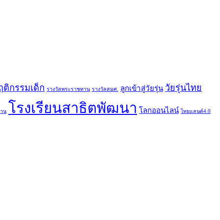
ฤติกรรมเด็ก
วัยรุ่นไทย
ลูกเข้าสู่วัยรุ่น
รางวัลพระราชทาน
รางวัลสมศ.
โรงเรียนสาธิตพัฒนา
โลกออนไลน์
ทาน
ไทยแลนด์4.0