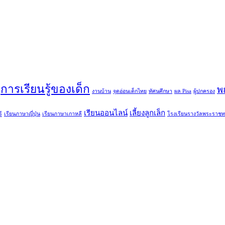
การเรียนรู้ของเด็ก
พ
งานบ้าน
จุดอ่อนเด็กไทย
ทัศนศึกษา
ผล Pisa
ผู้ปกครอง
เรียนออนไลน์
เลี้ยงลูกเล็ก
้
เรียนภาษาญี่ปุ่น
เรียนภาษาเกาหลี
โรงเรียนรางวัลพระราช