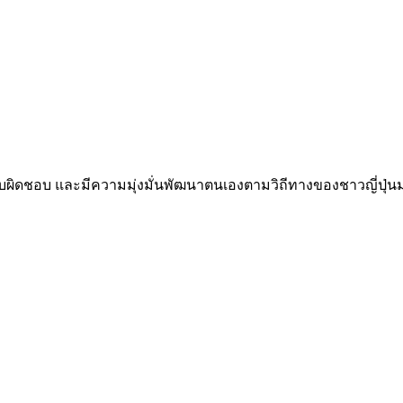
วามรับผิดชอบ และมีความมุ่งมั่นพัฒนาตนเองตามวิถีทางของชาวญี่ป