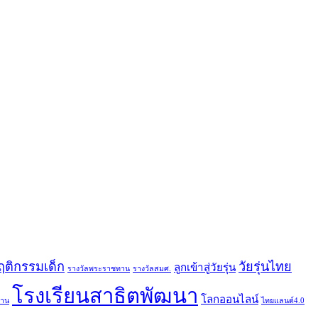
ฤติกรรมเด็ก
วัยรุ่นไทย
ลูกเข้าสู่วัยรุ่น
รางวัลพระราชทาน
รางวัลสมศ.
โรงเรียนสาธิตพัฒนา
โลกออนไลน์
ทาน
ไทยแลนด์4.0