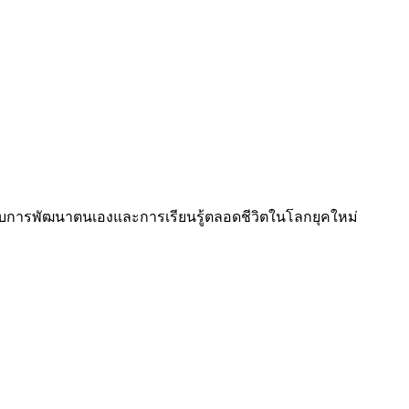
บการพัฒนาตนเองและการเรียนรู้ตลอดชีวิตในโลกยุคใหม่