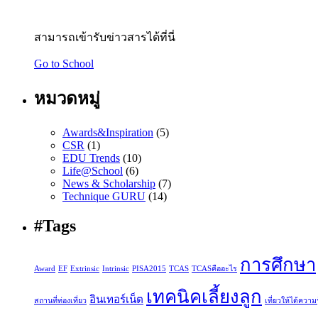
สามารถเข้ารับข่าวสารได้ที่นี่
Go to School
หมวดหมู่
Awards&Inspiration
(5)
CSR
(1)
EDU Trends
(10)
Life@School
(6)
News & Scholarship
(7)
Technique GURU
(14)
#Tags
การศึกษา
Award
EF
Extrinsic
Intrinsic
PISA2015
TCAS
TCASคืออะไร
เทคนิคเลี้ยงลูก
อินเทอร์เน็ต
สถานที่ท่องเที่ยว
เที่ยวให้ได้ความรู