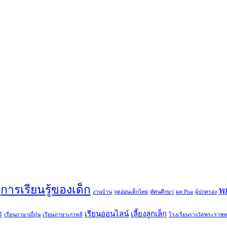
การเรียนรู้ของเด็ก
พ
งานบ้าน
จุดอ่อนเด็กไทย
ทัศนศึกษา
ผล Pisa
ผู้ปกครอง
เรียนออนไลน์
เลี้ยงลูกเล็ก
้
เรียนภาษาญี่ปุ่น
เรียนภาษาเกาหลี
โรงเรียนรางวัลพระราช