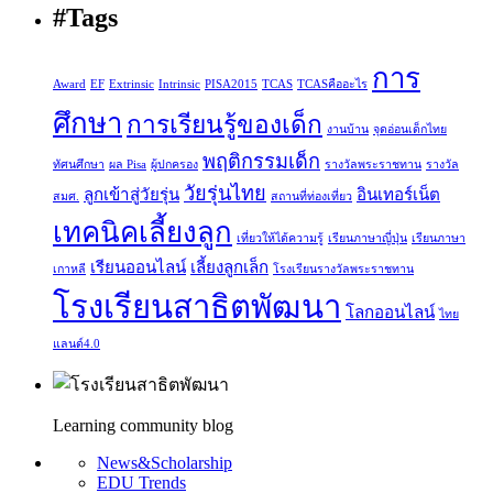
#Tags
การ
Award
EF
Extrinsic
Intrinsic
PISA2015
TCAS
TCASคืออะไร
ศึกษา
การเรียนรู้ของเด็ก
งานบ้าน
จุดอ่อนเด็กไทย
พฤติกรรมเด็ก
ทัศนศึกษา
ผล Pisa
ผู้ปกครอง
รางวัลพระราชทาน
รางวัล
วัยรุ่นไทย
ลูกเข้าสู่วัยรุ่น
อินเทอร์เน็ต
สมศ.
สถานที่ท่องเที่ยว
เทคนิคเลี้ยงลูก
เที่ยวให้ได้ความรู้
เรียนภาษาญี่ปุ่น
เรียนภาษา
เรียนออนไลน์
เลี้ยงลูกเล็ก
เกาหลี
โรงเรียนรางวัลพระราชทาน
โรงเรียนสาธิตพัฒนา
โลกออนไลน์
ไทย
แลนด์4.0
Learning community blog
News&Scholarship
EDU Trends